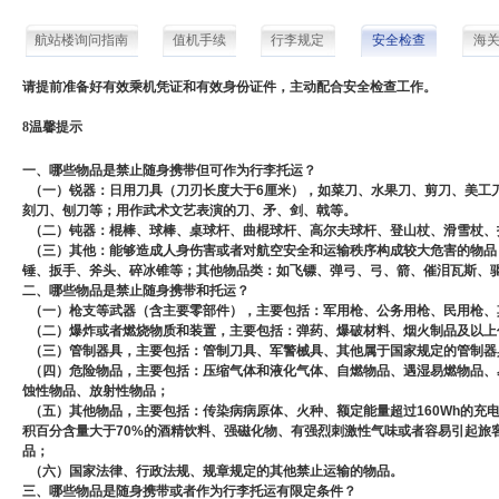
航站楼询问指南
值机手续
行李规定
安全检查
海
请提前准备好有效乘机凭证和有效身份证件，
主动
配合
安
全
检查
工作
。
8
温馨提示
一、哪些物品
是
禁止
随身携带但可作为行李托运？
（一）锐
器
：
日用
刀具
（
刀刃
长度
大于
6
厘米
）
，
如菜刀、
水果刀
、
剪刀
、
美工
刻刀
、
刨刀
等
；
用作
武术
文艺
表演的
刀
、
矛
、
剑、戟
等。
（二）钝器
：
棍棒
、
球棒、
桌球杆
、
曲棍球
杆
、
高尔夫球杆
、
登山杖
、
滑雪杖
、
（三）其他
：能够造成人身伤害或者对航空安全和运输秩序构成较大危害的物品
锤
、
扳手、
斧头
、
碎
冰锥
等
；
其他
物品类
：
如
飞镖
、
弹弓
、
弓、
箭
、
催泪瓦斯
、
二、哪些物品是禁止随身携带
和
托运
？
（一）枪支
等
武器
（含主要零部件）
，
主要
包括
：
军用枪
、
公务
用枪
、
民
用枪
、
（二）爆炸
或者
燃烧
物质
和
装置
，
主要
包括
：
弹药
、
爆破材料
、
烟火
制品
及
以上
（三）管制
器
具
，
主要包括：
管制刀具
、
军警
械
具
、
其他
属于
国家
规定
的
管制
器
（四）危险
物品
，
主要包括：
压
缩
气体
和
液化
气体
、
自
燃
物品
、
遇
湿
易燃
物品
、
蚀性
物品
、
放射性
物品
；
（五）其他
物品
，
主要包括：
传染病
病原体
、
火种、
额定
能
量
超过
160Wh
的
充
积
百分
含量
大于
70%
的
酒精
饮料
、
强
磁化物
、
有
强烈
刺激性
气味
或者
容易
引起
旅
品
；
（六）国家法律、行政法规、规章规定的其他禁止运输的物品。
三、哪些
物品
是
随身
携带
或
者
作为
行李
托运
有
限定
条件
？