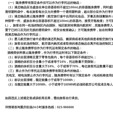
（一）
随身
携带有
限
定
条件
但
可以
作为
行李
托运
的
物品
：
（1）液态
物品
应当
盛放
在
单位
容器
容积
不
超过
100mL
的
容器
随身携带
，
同
时
盛
透明
塑料
袋
中
，
每
名
旅客
每次
仅
允许
携带
一个
透明
塑料袋
，
超出
部分
应
作为
行李
（2）
液态
物品
禁止
随身
携带
（
航空
旅行
途中
自用的
化妆品
、
牙膏
及
剃须膏
除外
种
限
带
一件
、
盛放在
单位
容器
容积
不
超过
100mL
的
容器
内
、
接
受
开
瓶
检查
）
方可
L
）
。
旅客
在
同一
机场
控制区
内
由
国际
、
地区
航班
转乘
国内
航班
时
，
其
随身
携带
入
置于
已
封口
且
完好
无损
的
透明袋
中、
经
安全
检查
确认
）
方可
随身
携带
，
如在
转乘
税
液态
物品
作为
行李
托运
；
（3）
婴儿
航空
旅行
途中
必
需
的
液态
乳制品
、
糖尿病
或者
其他
疾病
患者
航空
旅行
（4）旅客
在
机场
控制区
、
航空器
内
购买
或
者
取得
的
液态
物品
在
离开
机场
控制区
（二）禁止
随身
携带
但
作为
行李
托运
有
限定
条件的
物品
：
酒精类饮料禁止随身携带，作为行李托运时有以下限定条件：
（1）标识
全面
清晰
且
置于
零售
包装
内
，
每个
容器
容积
不得
超过
5L
；
（2）酒精
的
体积
百分
含量
小于
或者
等于
24%
，
托运
数量
不受
限制
；
（3）酒精
的
体积
百分
含量
大于
24%
、
小于
或
等于
70%
，
每位
旅客
托运
数量
不
超
（三）禁止
作为
行李托运
且
随身
携带
有
限定
条件
的
物品
：
充电宝、锂电池
禁止
作为
行李
托运
，
随身
携带
时
有
以下
限定
条件
（
电动
轮椅
使用
（1）标识
全面
清晰
，
额定
能量
小于
或
等于
100Wh
；
（2）当
额定
能
量
大于
100Wh
、
小于
或
等于
160Wh
时
必须
经
航空
公司
批准
且
每人
如因违反上述规定造成误机等后果，需由旅客自行承担。
详情请咨询重庆机场24小时服务热线：023-966666