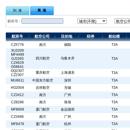
到 港
离 港
航班号：
航班号
航空公司
目的地
经停
航站楼
CZ5776
南方
揭阳
T3A
3U3209
MF4499
四川航空
乌鲁木齐
GJ3265
T3A
CZ4629
G58641
OQ2307
重庆航空
上海浦东
T3A
CZ2307
MU6611
中国东方航空
深圳
T3A
HO2004
吉祥航空
无锡
T3A
CZ3412
南方
广州
T3A
CZ8286
南方
珠海
T3A
MF8669
厦门航空
金边德崇
T3A
CZ3486
南方
广州
T3A
MF8478
厦门航空
杭州
T3A