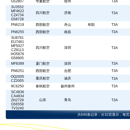
G52807
华夏航空
徐州
T3A
3U3552
MF4622
四川航空
济南
T3A
CZ4734
G58728
PN6219
西部航空
舟山
阜阳
T3A
PN6255
西部航空
南昌
T3A
3U8781
EU7461
MF5027
四川航空
深圳
T3A
CZ9113
HO5876
G58905
MF8389
厦门航空
深圳
T3A
PN6251
西部航空
合肥
T3A
OQ2005
重庆航空
迪庆
T3A
CZ2005
9C6250
春秋航空
扬州泰州
T3A
SC4836
CA4834
山东
青岛
ZH2728
T3A
G56558
TV3240
共640条记录，分32页显示，每