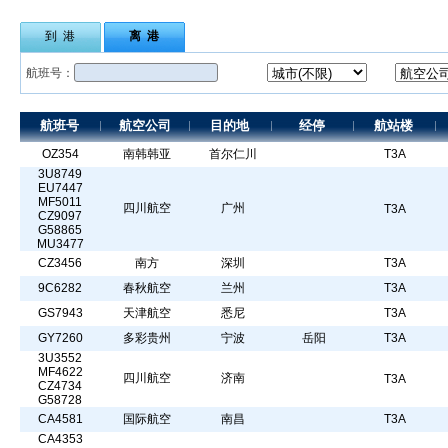
到 港
离 港
航班号：
航班号
航空公司
目的地
经停
航站楼
OZ354
南韩韩亚
首尔仁川
T3A
3U8749
EU7447
MF5011
四川航空
广州
T3A
CZ9097
G58865
MU3477
CZ3456
南方
深圳
T3A
9C6282
春秋航空
兰州
T3A
GS7943
天津航空
悉尼
T3A
GY7260
多彩贵州
宁波
岳阳
T3A
3U3552
MF4622
四川航空
济南
T3A
CZ4734
G58728
CA4581
国际航空
南昌
T3A
CA4353