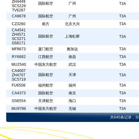
ZH4449
国际航空
广州
T3A
SC5229
TV6287
CA9678
国际航空
广州
T3A
CZ3260
南方
北京大兴
T3A
CA4541
ZH4571
国际航空
上海虹桥
T3A
SC5271
G58171
MF8673
厦门航空
雅加达
T3A
RY6682
江西航空
南昌
T3A
MU2540
中国东方航空
武汉
T3A
CA4007
国际航空
天津
ZH4707
T3A
SC5719
FU6508
福州航空
福州
T3A
CA4373
国际航空
南京
T3A
GS6554
天津航空
海口
T3A
MU9786
中国东方航空
无锡
T3A
共640条记录，